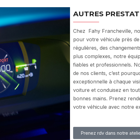
AUTRES PRESTAT
Chez Fahy Francheville, no
pour votre véhicule près de
régulières, des changements
plus complexes, notre équip
fiables et professionnels. 
de nos clients, c’est pourq
exceptionnelle à chaque visi
voiture et conduisez en tou
bonnes mains. Prenez rende
votre véhicule avec notre exp
Prenez rdv dans notre ateli