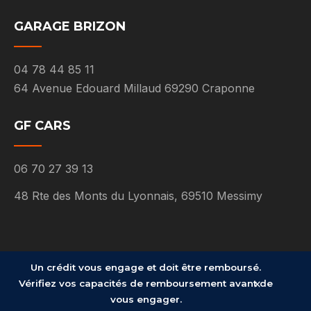
GARAGE BRIZON
04 78 44 85 11
64 Avenue Edouard Millaud 69290 Craponne
GF CARS
06 70 27 39 13
48 Rte des Monts du Lyonnais, 69510 Messimy
Un crédit vous engage et doit être remboursé.
×
Vérifiez vos capacités de remboursement avant de
© Groupe FAHY 2026. Design by
Groupe Glabs
vous engager.