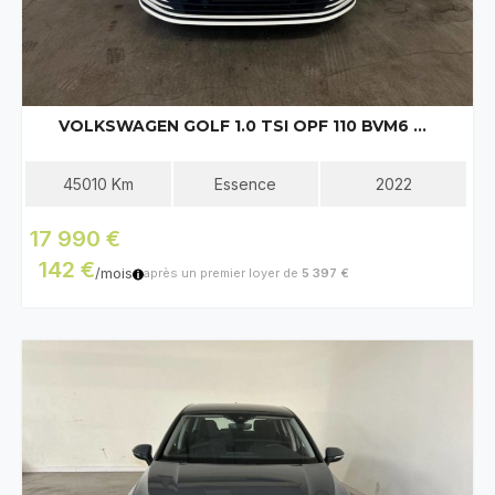
VOLKSWAGEN GOLF 1.0 TSI OPF 110 BVM6 LIFE BUSINESS
45010
Km
Essence
2022
17 990 €
142 €
/mois
après un premier loyer de
5 397 €