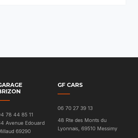
GARAGE
GF CARS
BRIZON
06 70 27 39 13
4 78 44 85 11
48 Rte des Monts du
64 Avenue Edouard
Lyonnais, 69510 Messimy
illaud 69290