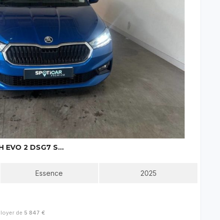
SKODA FABIA 1.0 TSI 116 CH EVO 2 DSG7 SELECTION
Essence
2025
 loyer de
5 847 €