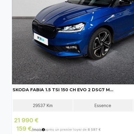
SKODA FABIA 1.5 TSI 150 CH EVO 2 DSG7 MONTE-CARLO
29537
Km
Essence
21 990 €
159 €
/mois
après un premier loyer de
6 597 €