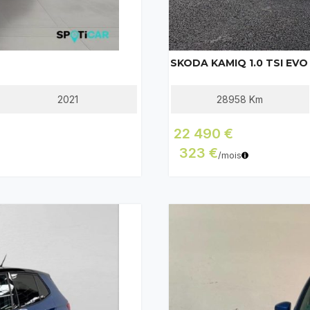
2021
28958
Km
22 490 €
323 €
/mois