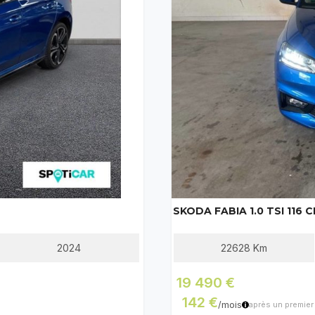
2024
22628
Km
19 490 €
142 €
/mois
après un premier