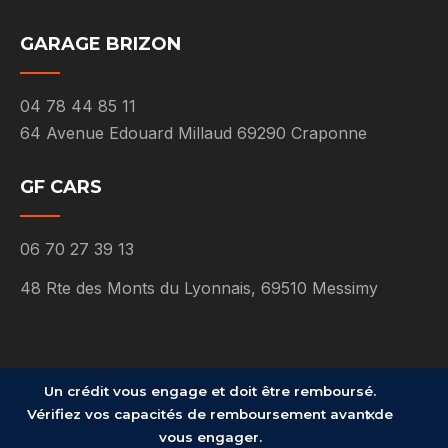
GARAGE BRIZON
04 78 44 85 11
64 Avenue Edouard Millaud 69290 Craponne
GF CARS
06 70 27 39 13
48 Rte des Monts du Lyonnais, 69510 Messimy
Un crédit vous engage et doit être remboursé.
×
Vérifiez vos capacités de remboursement avant de
© Groupe FAHY 2026. Design by
Groupe Glabs
vous engager.