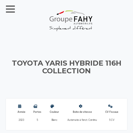
TOYOTA YARIS HYBRIDE 116H
COLLECTION
Année
Portes
Couleur
Boite de vitesse
CV Fiscaux
2023
5
Blanc
Automate à fonct. Continu
5 CV