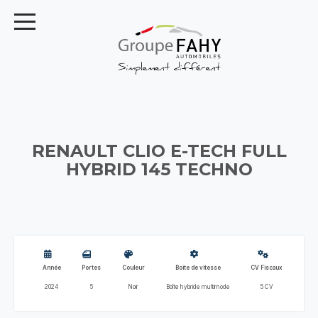
RENAULT CLIO E-TECH FULL
HYBRID 145 TECHNO
Année
Portes
Couleur
Boite de vitesse
CV Fiscaux
2024
5
Noir
Boîte hybride multimode
5 CV