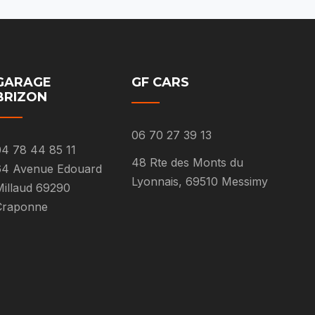
GARAGE
GF CARS
BRIZON
06 70 27 39 13
4 78 44 85 11
48 Rte des Monts du
64 Avenue Edouard
Lyonnais, 69510 Messimy
illaud 69290
Craponne