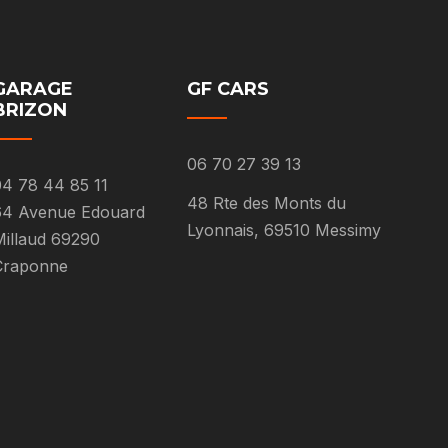
GARAGE
GF CARS
BRIZON
06 70 27 39 13
4 78 44 85 11
48 Rte des Monts du
64 Avenue Edouard
Lyonnais, 69510 Messimy
illaud 69290
Craponne