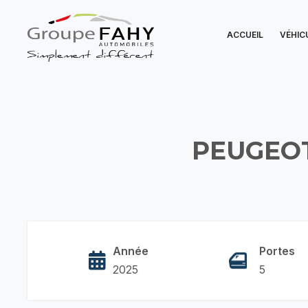
ACCUEIL
VÉHIC
PEUGEOT
Année
Portes
2025
5