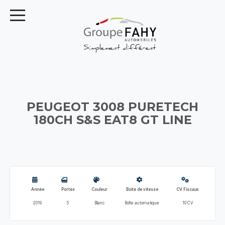
PEUGEOT 3008 PURETECH
180CH S&S EAT8 GT LINE
Année
Portes
Couleur
Boite de vitesse
CV Fiscaux
2019
5
Blanc
Boîte automatique
10 CV