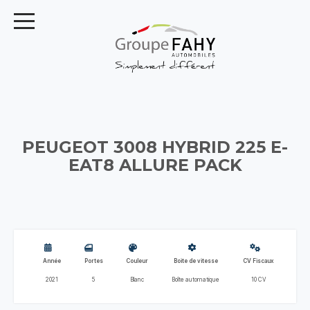
PEUGEOT 3008 HYBRID 225 E-
EAT8 ALLURE PACK
Année
Portes
Couleur
Boite de vitesse
CV Fiscaux
2021
5
Blanc
Boîte automatique
10 CV