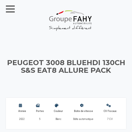
PEUGEOT 3008 BLUEHDI 130CH
S&S EAT8 ALLURE PACK
Année
Portes
Couleur
Boite de vitesse
CV Fiscaux
2022
5
Blanc
Boîte automatique
7 CV