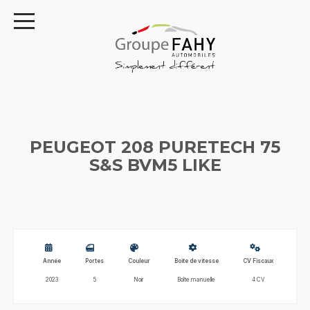
PEUGEOT 208 PURETECH 75
S&S BVM5 LIKE
Année
Portes
Couleur
Boite de vitesse
CV Fiscaux
2023
5
Noir
Boîte manuelle
4 CV