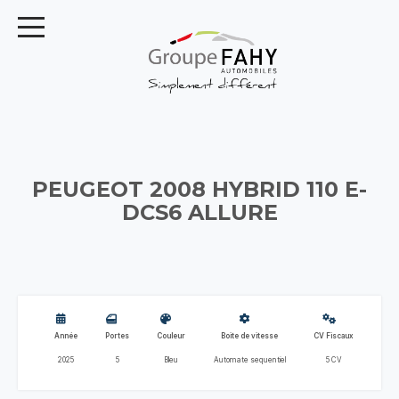
PEUGEOT 2008 HYBRID 110 E-
DCS6 ALLURE
Année
Portes
Couleur
Boite de vitesse
CV Fiscaux
2025
5
Bleu
Automate sequentiel
5 CV