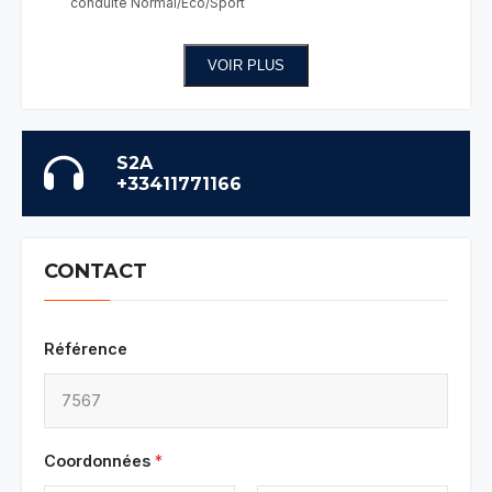
conduite Normal/Eco/Sport
VOIR PLUS
S2A
+33411771166
CONTACT
Référence
Coordonnées
*