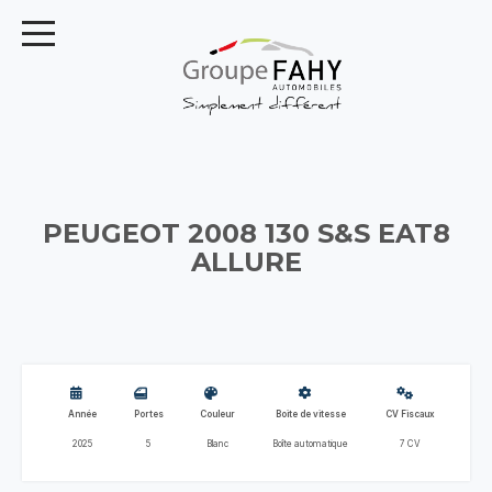
PEUGEOT 2008 130 S&S EAT8
ALLURE
Année
Portes
Couleur
Boite de vitesse
CV Fiscaux
2025
5
Blanc
Boîte automatique
7 CV