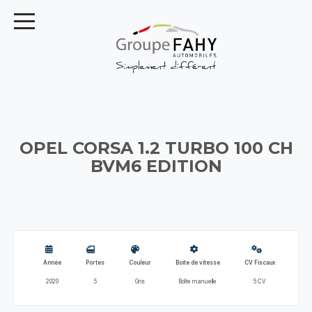
OPEL CORSA 1.2 TURBO 100 CH
BVM6 EDITION
Année
Portes
Couleur
Boite de vitesse
CV Fiscaux
2020
5
Gris
Boîte manuelle
5 CV