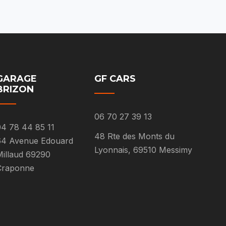
GARAGE
GF CARS
BRIZON
06 70 27 39 13
4 78 44 85 11
48 Rte des Monts du
64 Avenue Edouard
Lyonnais, 69510 Messimy
illaud 69290
Craponne