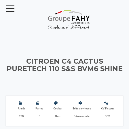
CITROEN C4 CACTUS
PURETECH 110 S&S BVM6 SHINE
Année
Portes
Couleur
Boite de vitesse
CV Fiscaux
2019
5
Blanc
Boîte manuelle
5 CV