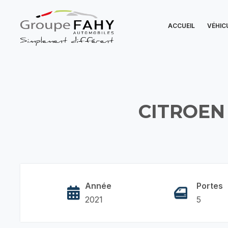
ACCUEIL
VÉHIC
CITROEN
Année
Portes
2021
5