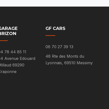
GARAGE
GF CARS
BRIZON
06 70 27 39 13
4 78 44 85 11
48 Rte des Monts du
64 Avenue Edouard
Lyonnais, 69510 Messimy
illaud 69290
Craponne