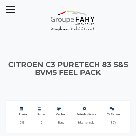
CITROEN C3 PURETECH 83 S&S
BVM5 FEEL PACK
Année
Portes
Couleur
Boite de vitesse
CV Fiscaux
2021
5
Blanc
Boîte manuelle
4 CV