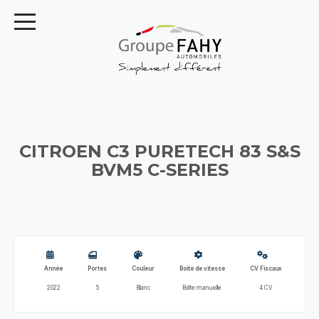
CITROEN C3 PURETECH 83 S&S
BVM5 C-SERIES
Année
Portes
Couleur
Boite de vitesse
CV Fiscaux
2022
5
Blanc
Boîte manuelle
4 CV