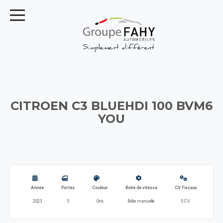
CITROEN C3 BLUEHDI 100 BVM6
YOU
Année
Portes
Couleur
Boite de vitesse
CV Fiscaux
2023
5
Gris
Boîte manuelle
5 CV