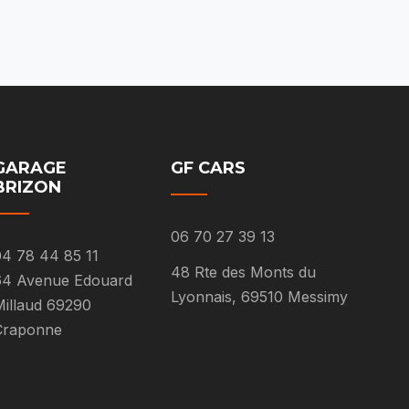
GARAGE
GF CARS
BRIZON
06 70 27 39 13
4 78 44 85 11
48 Rte des Monts du
64 Avenue Edouard
Lyonnais, 69510 Messimy
illaud 69290
Craponne