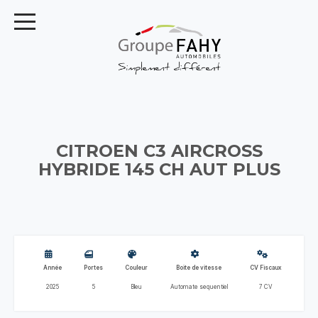
CITROEN C3 AIRCROSS
HYBRIDE 145 CH AUT PLUS
Année
Portes
Couleur
Boite de vitesse
CV Fiscaux
2025
5
Bleu
Automate sequentiel
7 CV